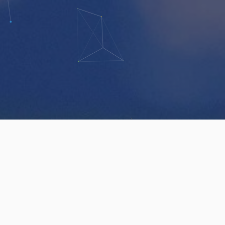
1хбет официальный с
Беттеры постоянно ищут 1хбет официальный с
ссылку на зеркало.