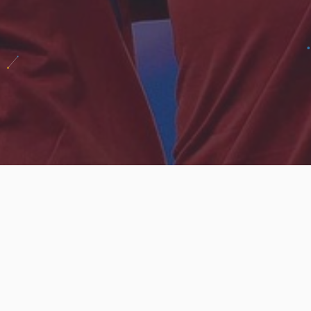
а котором можно получить 100% рабочую